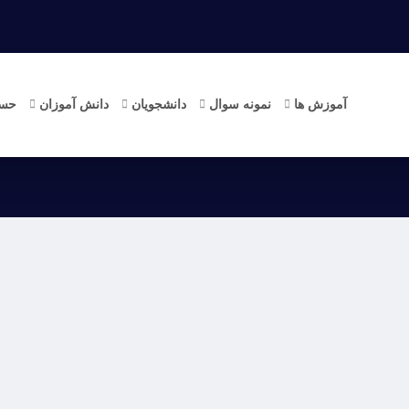
آموزش ها
نمونه سوال
دانشجویان
دانش آموزان
حسا
28 تیر 1400
مقالات
SQL Injection چیست