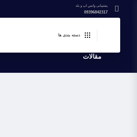
پشتیبانی واتس اپ و بله
09396842317
دسته بندی ها
دانشگاه برنامه نویسان
>
بلاگ
>
مقالات
مقالات