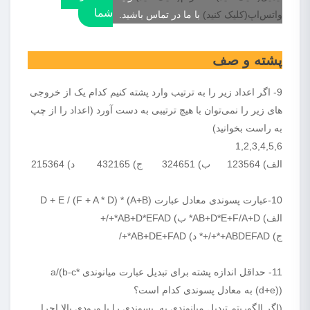
شما
واتس‌اپ(کلیک کنید)
با ما در تماس باشید.
پشته و صف
9- اگر اعداد زیر را به ترتیب وارد پشته کنیم کدام یک از خروجی
های زیر را نمی‌توان با هیچ ترتیبی به دست آورد (اعداد را از چپ
به راست بخوانید)
1,2,3,4,5,6
الف) 123564 ب) 324651 ج) 432165 د) 215364
10-عبارت پسوندی معادل عبارت (A+B) * D + E / (F + A * D)
الف) AB+D*E+F/A+D* ب) AB+D*EFAD*+/+
ج) ABDEFAD+*+/+* د) AB+DE+FAD*+/
11- حداقل اندازه پشته برای تبدیل عبارت میانوندی a/(b-c*
(d+e)) به معادل پسوندی کدام است؟
(اگر الگوریتم تبدیل میانوندی به پسوندی را با ورودی بالا اجرا