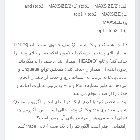
الف)(top1 = MAXSIZE/2) and (top2 = MAXSIZE/2+1)
ب) top1 + top2 = MAXSIZE
ج) MAXSIZE
د) top1= top2 -1
17- در شبه کد زیر S پشته و Q صف حلقوی است. تابع TOP(S)
مقدار بالای پشته را برمیگرداند (بدون اینکه مقدار بالای پشته را
حذف کند) و تابع HEAD(Q) مقدار ابتدای صف را برمیگرداند
(بدون اینکه آن مقدار را حذف کند.) همچنین توابع Enqueue و
Dequeue به ترتیب به عملیات درج و حذف از صف را انجام
می‌دهد. به طور مشابه Push و Pop به ترتیب عملیات اضافه و
حذف را از صف انجام می‌دهند.
ابتدا مشخص کنید با فرض اینکه در ابتدای انجام الگوریتم صف Q
شامل مقادیری عدد و S یک پشته خالی است، این الگوریتم چه
عملی انجام می‌دهد و مرتبه زمانی آن چقدر است؟
راهنمایی : بهتر است الگوریتم را با یک صف 4 تایی trace کنید