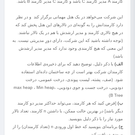
کارمند A مدیر کارمند C باشد و کارمند C مدیر کارمند B باشد.
این شرکت می‌خواهد در یک هتل مهمانی برگزار کند و در نظر
دارد کارمندانش را به گونه‌ای در تالارهای این هتل پخش کند که
در هیچ تالاری کارمند و مدیر ارشدش با هم در یک تالار نباشند.
(توجه داشته باشید که این شرکت، دارای دورِ مدیریتی نیست. به
این معنی که هیچ کارمندی وجود ندارد که مدیرِ مدیر ارشدش
باشد)
الف)
با ذکر دلیل، توضیح دهید که برای ذخیره‌ی اطلاعات
کارمندان شرکت بهتر است از چه ساختمان داده‌ای استفاده
شود. (صف، پشته، لیست پیوندی، درخت عمومی، درخت
دودویی، درخت جست و جوی دودویی، max heap ، Min heap،
B Tree)
ب)
[فرض کنید که هر کارمند، می‌تواند حداکثر مدیر دو کارمند
دیگر باشد] در بهترین حالت ممکن، با داشتن n کارمند، تعداد تالار
مورد نیاز را با ذکر دلیل بنویسید.
ج)
برنامه‌ای بنویسید که خط اول ورودی n (تعداد کارمندان) را از
ورودی دریافت کند.