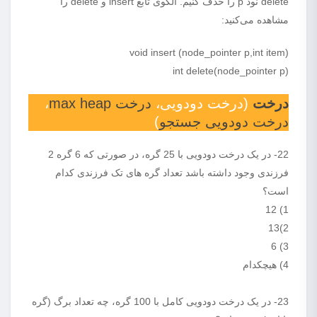
delete نود p را حذف کنیم. الگوی تابع insert و delete را
مشاهده می‌کنید:
void insert (node_pointer p,int item)
int delete(node_pointer p)
درخت
(درخت دودویی،
درخت max heap
،
درخت دودویی جستجو
)
22- در یک درخت دودویی با 25 گره، در صورتی که 6 گره 2
فرزندی وجود داشته باشد تعداد گره های تک فرزندی کدام
است؟
1) 12
2)13
3) 6
4) هیچکدام
23- در یک درخت دودویی کامل با 100 گره، چه تعداد برگ (گره