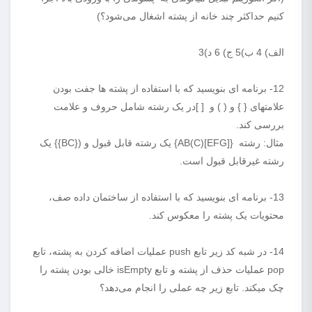
کنیم حداکثر چند خانه از پشته اشغال می‌شود؟)
الف) 4 ب)5 ج) 6 د)3
12- برنامه ای بنویسید که با استفاده از پشته ها جفت بودن
علامتهای { } و ( ) و [ ]در یک رشته شامل حروف و علامت
بررسی کند.
مثال: رشته {AB(C)[EFG]} یک رشته قابل قبول و ({BC}} یک
رشته غیرقابل قبول است.
13- برنامه ای بنویسید که با استفاده از ساختمان داده صف،
محتویات یک پشته را معکوس کند.
14- در شبه کد زیر تابع push عملیات اضافه کردن به پشته، تابع
pop عملیات حذف از پشته و تابع isEmpty خالی بودن پشته را
چک میکند. تابع زیر چه عملی را انجام می‌دهد؟