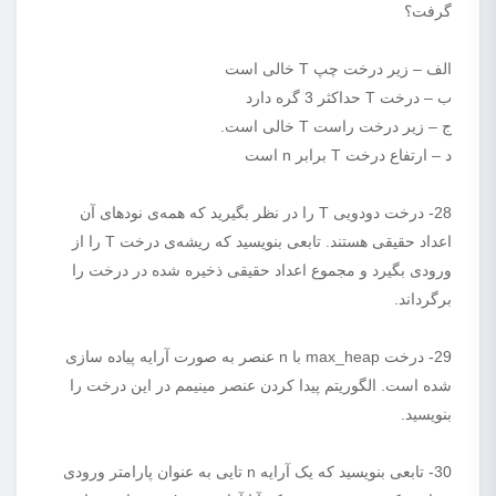
گرفت؟
الف – زیر درخت چپ T خالی است
ب – درخت T حداکثر 3 گره دارد
ج – زیر درخت راست T خالی است.
د – ارتفاع درخت T برابر n است
28- درخت دودویی T را در نظر بگیرید که همه‌ی نودهای آن
اعداد حقیقی هستند. تابعی بنویسید که ریشه‌ی درخت T را از
ورودی بگیرد و مجموع اعداد حقیقی ذخیره شده در درخت را
برگرداند.
29- درخت max_heap با n عنصر به صورت آرایه پیاده سازی
شده است. الگوریتم پیدا کردن عنصر مینیمم در این درخت را
بنویسید.
30- تابعی بنویسید که یک آرایه n تایی به عنوان پارامتر ورودی