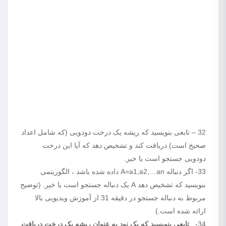
32 – تابعی بنویسید که ریشه یک درخت دودویی (که شامل اعداد
صحیح است) دریافت کند و تشخیص دهد که آیا این درخت
دودویی جستجو است یا خیر.
33- اگر دنباله A=a1,a2,…an داده شده باشد ، الگوریتمی
بنویسید که تشخیص دهد A یک دنباله جستجو است یا خیر. (توضیح
مربوط به دنباله جستجو در دقیقه 31 از آموزش ویدیویی بالا
ارائه شده است.)
34-
تابعی بنویسید که یک نود به عنوان ریشه یک درخت دریافت