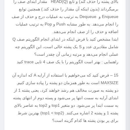
بالای پشته را حذف کند) و تابع HEAD(Q) مقدار ابتدای صف را
برمیگرداند (بدون اینکه آن مقدار را حذف کند.) همچنین توابع
Enqueue و Dequeue به ترتیب به عملیات درج و حذف از صف
را انجام می‌دهد. به طور مشابه Push و Pop به ترتیب عملیات
اضافه و حذف را از صف انجام می‌دهند.
ابتدا مشخص کنید با فرض اینکه در ابتدای انجام الگوریتم صف Q
شامل مقادیری عدد و S یک پشته خالی است، این الگوریتم چه
عملی انجام می‌دهد و مرتبه زمانی آن چقدر است؟
راهنمایی : بهتر است الگوریتم را با یک صف 4 تایی trace کنید
15 – فرض کنید که می‌خواهیم با استفاده از آرایه A که اندازه آن
MAXSIZE است به طور همزمان دو پشته را پیاده سازی کنیم.
دو پشته به صورت مخالف هم رشد خواهند کرد، یعنی پشته 1 از
ابتدای آرایه به سمت انتها پر می‌شود و پسته دوم از انتهای پشته
به سمت ابتدا پر می‌شود. دو متغیر top1 و top2 به عناصر بالای
پشته 1 و پشته 2 اشاره می‌کنند. (top1 < top2) بهترین شرط
برای پر بودن پشته ها کدام گزینه است؟