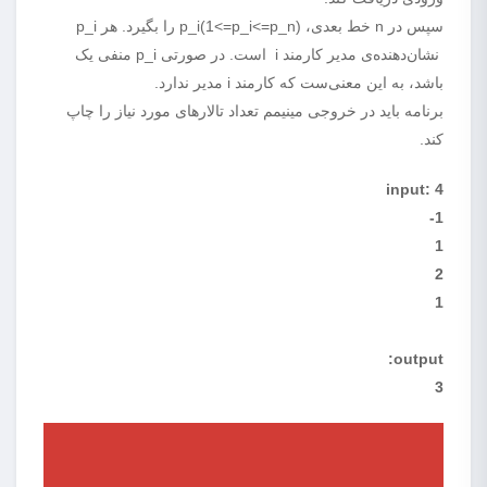
سپس در n خط بعدی، p_i(1<=p_i<=p_n) را بگیرد. هر p_i
نشان‌دهنده‌ی مدیر کارمند i است. در صورتی p_i منفی یک
باشد، به این معنی‌ست که کارمند i مدیر ندارد.
برنامه باید در خروجی مینیمم تعداد تالارهای مورد نیاز را چاپ
کند.
input: 4
1-
1
2
1
output:
3