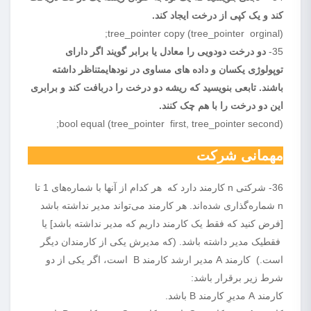
کند و یک کپی از درخت ایجاد کند.
tree_pointer copy (tree_pointer orginal);
35-
دو درخت دودویی را معادل یا برابر گویند اگر دارای
توپولوژی یکسان و داده های مساوی در نودهایمتناظر داشته
باشند. تابعی بنویسید که ریشه دو درخت را دربافت کند و برابری
این دو درخت را با هم چک کنند.
bool equal (tree_pointer first, tree_pointer second);
مهمانی شرکت
36- شرکتی n کارمند دارد که هر کدام از آنها با شماره‌های 1 تا
n شماره‌گذاری شده‌اند. هر کارمند می‌تواند مدیر نداشته باشد
[فرض کنید که فقط یک کارمند داریم که مدیر نداشته باشد] یا
فقطیک مدیر داشته باشد. (که مدیرش یکی از کارمندان دیگر
است.) کارمند A مدیر ارشد کارمند B است، اگر یکی از دو
شرط زیر برقرار باشد:
کارمند A مدیرِ کارمند B باشد.