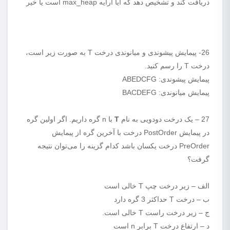
دریافت کند و تشخیص دهد که آیا آرایه max_heap است یا خیر
26- پیمایش پیشوندی و میانوندی درخت T به صورت زیر است،
درخت T را رسم کنید.
پیمایش پیشوندی: ABEDCFG
پیمایش میانوندی: BACDEFG
27 – یک درخت دودویی به نام
T
با n گره داریم. اگر اولین گره
در پیمایش PostOrder درخت با آخرین گره از پیمایش
PreOrder درخت یکسان باشد کدام گزینه را می‌توان نتیجه
گرفت؟
الف – زیر درخت چپ T خالی است
ب – درخت T حداکثر 3 گره دارد
ج – زیر درخت راست T خالی است.
د – ارتفاع درخت T برابر n است