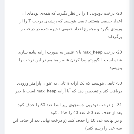
28- درخت دودویی T را در نظر بگیرید که همه‌ی نودهای آن
اعداد حقیقی هستند. تابعی بنویسید که ریشه‌ی درخت T را از
ورودی بگیرد و مجموع اعداد حقیقی ذخیره شده در درخت را
برگرداند.
29- درخت max_heap با n عنصر به صورت آرایه پیاده سازی
شده است. الگوریتم پیدا کردن عنصر مینیمم در این درخت را
بنویسید.
30- تابعی بنویسید که یک آرایه n تایی به عنوان پارامتر ورودی
دریافت کند و تشخیص دهد که آیا آرایه max_heap است یا خیر
31- از درخت دودویی جستجوی زیر ابتدا عدد 50 را حذف کنید.
بعد از حذف عدد 50، عدد 40 را حذف کنید.
و در نهایت عدد 10 را حذف کنید (و درخت نهایی بعد از حذف این
سه عدد را رسم کنید)